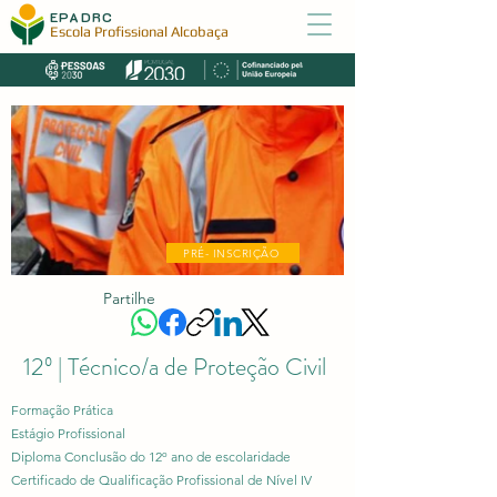
EPADRC
Escola Profissional Alcobaça
PRÉ- INSCRIÇÃO
Partilhe
12º | Técnico/a de Proteção Civil
Formação Prática
Estágio Profissional
Diploma Conclusão do 12º ano de escolaridade
Certificado de Qualificação Profissional de Nível IV