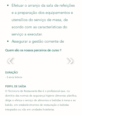
Efetuar o arranjo da sala de refeições
e a preparação dos equipamentos e
utensílios do serviço de mesa, de
acordo com as características do
serviço a executar.
Assegurar a gestão corrente de
aprovisionamento e armazenagem
Quem são os nossos parceiros de curso ?
do restaurante, bar e cave do dia.
Obter informações relativas ao
serviço de mesa a efetuar.
DURAÇÃO
Acolher e atender os clientes,
- 3 anos letivos
efetuando o serviço de entradas,
PERFIL DE SAÍDA
pratos principais, sobremesas e
O Técnico/a de Restaurante-Bar é o profissional que, no
domínio das normas de segurança higiene alimentar, planifica,
outros alimentos e o serviço de
dirige e efetua o serviço de alimentos e bebidas à mesa e ao
balcão, em estabelecimentos de restauração e bebidas
aperitivos, águas, vinhos, cafés e
integrados ou não em unidades hoteleiras.
outras bebidas em colaboração com