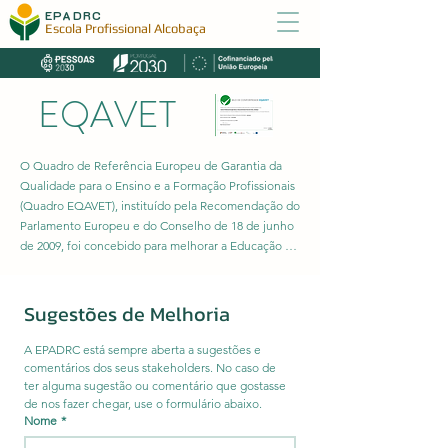
EPADRC
Escola Profissional Alcobaça
EQAVET
O Quadro de Referência Europeu de Garantia da 
Qualidade para o Ensino e a Formação Profissionais 
(Quadro EQAVET), instituído pela Recomendação do 
Parlamento Europeu e do Conselho de 18 de junho 
de 2009, foi concebido para melhorar a Educação e 
Formação Profissional (EFP) no espaço europeu, 
colocando à disposição das autoridades e dos 
operadores de EFP ferramentas comuns para a 
Sugestões de Melhoria
gestão da qualidade assentes numa forte articulação 
entre os diferentes stakeholders (decisores 
A EPADRC está sempre aberta a sugestões e 
políticos, organismos reguladores, operadores de 
comentários dos seus stakeholders. No caso de 
EFP, alunos/formandos, profissionais de EFP e de 
ter alguma sugestão ou comentário que gostasse 
de nos fazer chegar, use o formulário abaixo.
orientação, encarregados de educação, empresários 
Nome
*
e outros parceiros sociais) e no desenvolvimento, 
monitorização, avaliação e melhoria contínua da 