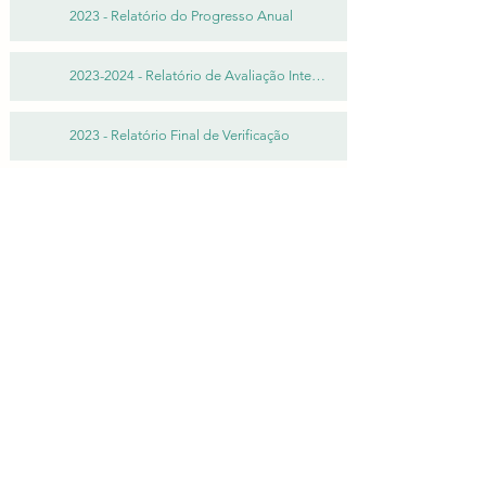
2023 - Relatório do Progresso Anual
2023-2024 - Relatório de Avaliação Interna - 2º Semestre
2023 - Relatório Final de Verificação
Contacte-nos
Links úteis
Moodle
Refeições Escolares
Escola PRO
Escola PRO
(Docentes)
(Alunos e Enc. Educação)
GIAE -
Online