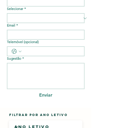
eficiência da oferta.

Selecionar
*
Neste sentido,

implica processos de 

Email
*
1. Monitorização regulares, envolvendo mecanismos 
de avaliação interna e externa, e relatórios de 
progresso;

Telemóvel (opcional)
2. Estabelece critérios de qualidade e descritores 
indicativos que sustentam a monitorização e a 
produção de relatórios por parte dos sistemas e dos 
Sugestão
*
operadores de EFP

3. Evidência a importância dos indicadores de 
qualidade que suportam a avaliação, monitorização 
e garantia da qualidade dos sistemas e dos 
operadores de EFP.
Enviar
Filtrar por Ano Letivo