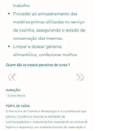
trabalho.
Proceder ao armazenamento das
matérias-primas utilizadas no serviço
de cozinha, assegurando o estado de
conservação das mesmas.
Limpar e dosear géneros
alimentícios, confecionar molhos
base e fundos de cozinha.
Quem são os nossos parceiros de curso ?
Confecionar entradas líquidas,
sólidas quentes e frias, pratos de
massas e ovos, receituário de pratos
DURAÇÃO
de peixe, marisco, carnes, aves e
- 3 anos letivos
caça, e respetivas guarnições, da
PERFIL DE SAÍDA
cozinha nacional e internacional,
O Técnico/a de Cozinha e Restauração é o/a profissional que
planeia, coordena e executa as atividades de
utilizando técnicas tradicionais e
cozinha/pastelaria e restaurante/bar, respeitando as normas de
higiene e segurança, em estabelecimentos de restauração e
inovadoras de confeção.