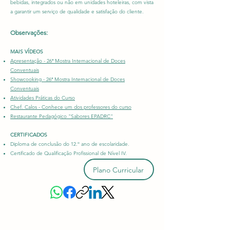
bebidas, integrados ou não em unidades hoteleiras, com vista
Confecionar produtos de pastelaria
a garantir um serviço de qualidade e satisfação do cliente.
nacional e internacional.
Observações:
Executar serviços especiais,
confecionando e decorando peças
MAIS VÍDEOS
Apresentação -
26ª Mostra Internacional de Doces
artísticas.
Conventuais
Showcooking - 26ª Mostra Internacional de Doces
Articular com o servilo de
Conventuais
restaurante por forma a satisfazer as
A
tividades Práticas do Curso
Chef. Calos - Conhece um dos professores do curso
necessidades do estabelecimento.
Restaurante Pedagógico "Sabores EPADRC"
Definir a organização e
CERTIFICADOS
funcionamento do restaurante,
Diploma de conclusão do 12.º ano de escolaridade.
coordenando as equipas de
Certificado de Qualificação Profissional de Nível IV.
trabalho.
Plano Curricular
Aplciar técnicas de acolhimento,
comunicação, vendas e gerir
reclamações na restauração.
Organizar e realizar serviço casual e