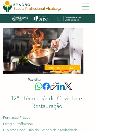
EPADRC
Escola Profissional Alcobaça
PRÉ- INSCRIÇÃO
Partilhe
12º | Técnico/a de Cozinha e
Restauração
Formação Prática
Estágio Profissional
Diploma Conclusão do 12º ano de escolaridade