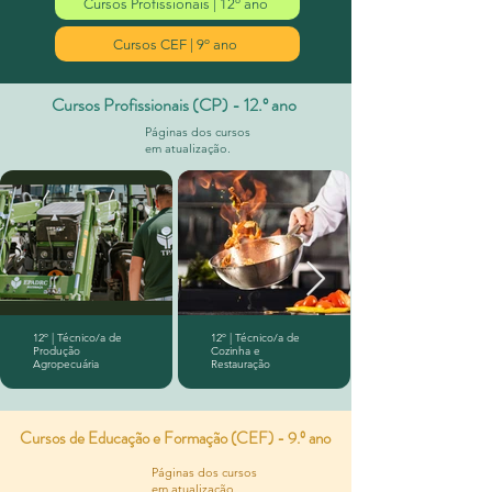
Cursos Profissionais | 12º ano
Cursos CEF | 9º ano
Cursos Profissionais (CP) - 12.º ano
Páginas dos cursos
em atualização.
12º | Técnico/a de
12º | Técnico/a de
Produção
Cozinha e
Agropecuária
Restauração
Cursos de Educação e Formação (CEF) - 9.º ano
Páginas dos cursos
em atualização.