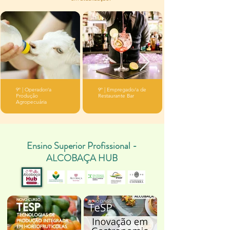
9º | Operador/a
​9º | Empregado/a de
Produção
Restaurante Bar
Agropecuária
Ensino Superior Profissional -
ALCOBAÇA HUB