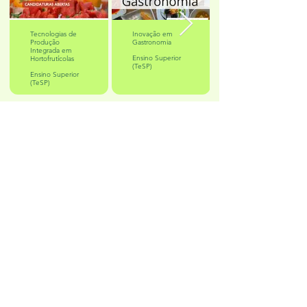
Tecnologias de
Inovação em
Produção
Gastronomia
Integrada em
Ensino Superior
Hortofrutícolas
(TeSP)
Ensino Superior
(TeSP)
Contacte-nos
Links úteis
Moodle
Refeições Escolares
Escola PRO
Escola PRO
(Docentes)
(Alunos e Enc. Educação)
GIAE -
Online