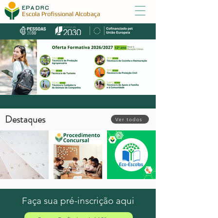
EPADRC
Escola Profissional Alcobaça
Destaques
Ver todos
Calendário escolar 2026/2027
Procedimento Concursal de Técnico
Eco-Escolas
Superior - Psicólogo
Faça sua pré-inscrição aqui