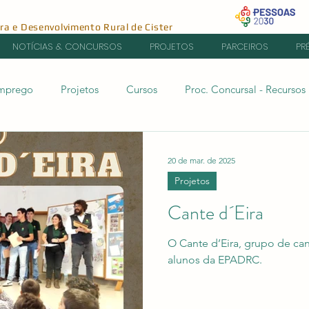
ura e Desenvolvimento Rural de Cister
NOTÍCIAS & CONCURSOS
PROJETOS
PARCEIROS
PR
Emprego
Projetos
Cursos
Proc. Concursal - Recurso
20 de mar. de 2025
Projetos
Cante d´Eira
O Cante d’Eira, grupo de can
alunos da EPADRC.