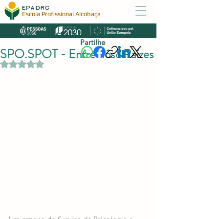
EPADRC
Escola Profissional Alcobaça
Partilhe
SPO.SPOT - EntreNós&Raízes
Avaliado com NaN de 5 estrelas.