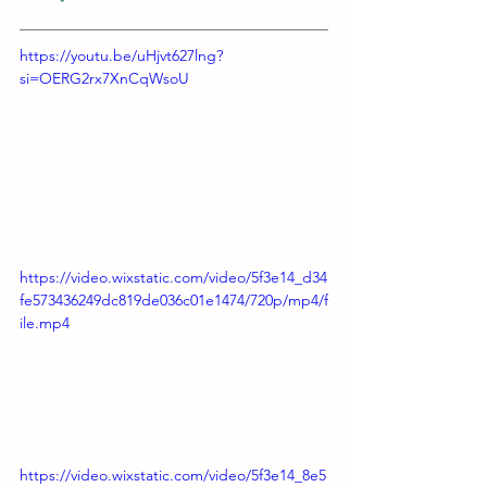
https://youtu.be/uHjvt627lng?
si=OERG2rx7XnCqWsoU
https://video.wixstatic.com/video/5f3e14_d34
fe573436249dc819de036c01e1474/720p/mp4/f
ile.mp4
https://video.wixstatic.com/video/5f3e14_8e5