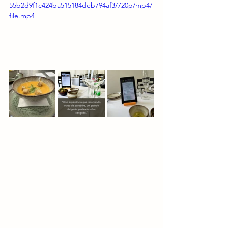
55b2d9f1c424ba515184deb794af3/720p/mp4/
file.mp4