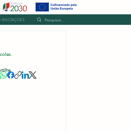
É-INSCRIÇÕES
colas.
rtilhe