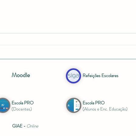
Vind
SPO.SPOT - EntreNós&Raízes
Moodle
Refeições Escolares
Escola PRO
Escola PRO
(Docentes)
(Alunos e Enc. Educação)
GIAE -
Online