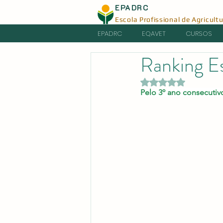
EPADRC
Escola Profissional de Agricult
EPADRC
EQAVET
CURSOS
Ranking E
Avaliado com NaN d
Pelo 3º ano consecutiv