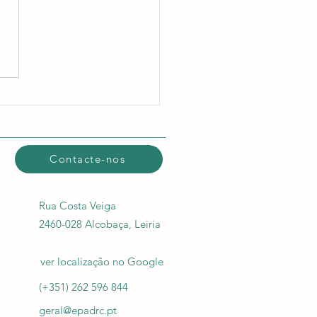
imas 2025/2026
Contacte-nos
Rua Costa Veiga
2460-028 Alcobaça, Leiria
ver localização​ no Google
(+351) 262 596 844
geral@epadrc.pt