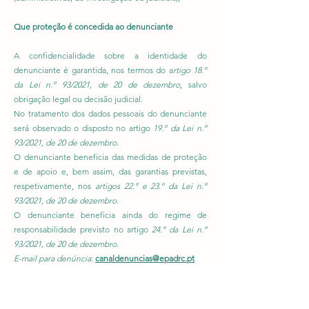
Que proteção é concedida ao denunciante
A confidencialidade sobre a identidade do
denunciante é garantida, nos termos do a
rtigo 18.º
da Lei n.º 93/2021, de 20 de dezembro
, salvo
obrigação legal ou decisão judicial.
No tratamento dos dados pessoais do denunciante
será observado o disposto no artigo
19.º da Lei n.º
93/2021, de 20 de dezembro
.
O denunciante beneficia das medidas de proteção
e de apoio e, bem assim, das garantias previstas,
respetivamente, nos
artigos 22.º e 23.º da Lei n.º
93/2021, de 20 de dezembro
.
O denunciante beneficia ainda do regime de
responsabilidade previsto no artigo
24.º da Lei n.º
93/2021, de 20 de dezembro
.
E-mail para denúncia
:
canaldenuncias@epadrc.pt
Documentos para consulta