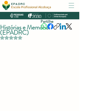
EPADRC
Escola Profissional Alcobaça
Partilhe
Histórias e Memórias
(EPADRC)
Avaliado com NaN de 5 estrelas.