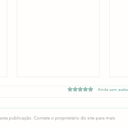
Avaliado com 0 de 5 estrelas.
Ainda sem avali
Eras
sta publicação. Contate o proprietário do site para mais