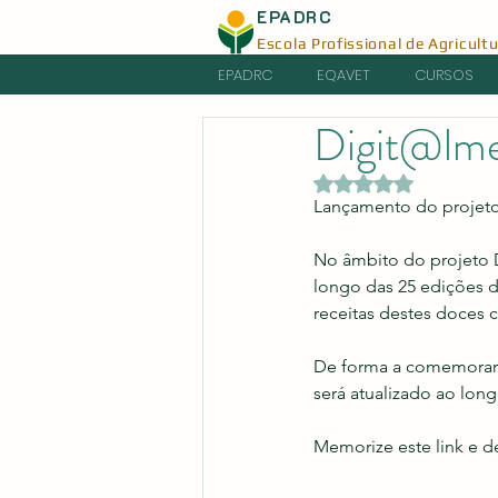
EPADRC
Escola Profissional de Agricult
EPADRC
EQAVET
CURSOS
Digit@lm
Avaliado com NaN d
Lançamento do projet
No âmbito do projeto D
longo das 25 edições d
receitas destes doces 
De forma a comemorar o
será atualizado ao long
Memorize este link e de