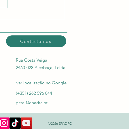
Contacte-nos
Rua Costa Veiga
2460-028 Alcobaça, Leiria
ver localização​ no Google
(+351) 262 596 844
geral@epadrc.pt
©2026 EPADRC