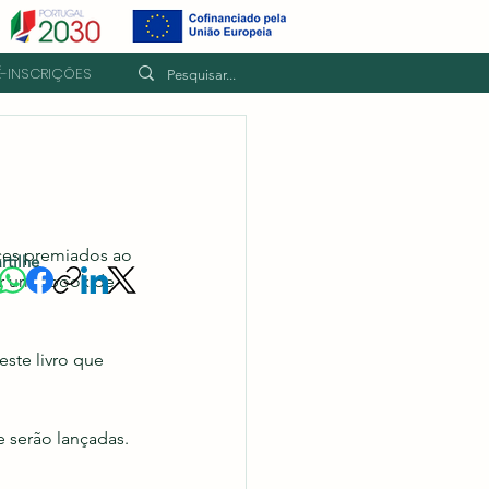
É-INSCRIÇÕES
ces premiados ao 
rtilhe
ar um ebook de 
ste livro que 
e serão lançadas.