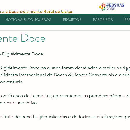
ura e Desenvolvimento Rural de Cister
NOTÍCIAS & CONCURSOS
PROJETOS
PARCEIROS
PR
ente Doce
e 5 estrelas.
o Digit@lmente Doce
igit@lmente Doce os alunos foram desafiados a recriar os do
Pa
a Mostra Internacional de Doces & Licores Conventuais e a cri
conventuais.
s 25 anos desta mostra, apresentamos as primeiras páginas de
o deste ano letivo.
sfrute das receitas já publicadas e de todas as atualizações qu