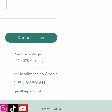
Contacte-nos
Rua Costa Veiga
2460-028 Alcobaça, Leiria
ver localização​ no Google
(+351) 262 596 844
geral@epadrc.pt
©2026 EPADRC