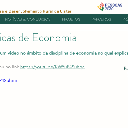
ura e Desenvolvimento Rural de Cister
NOTÍCIAS & CONCURSOS
PROJETOS
PARCEIROS
PR
icas de Economia
e 5 estrelas.
 um vídeo no âmbito da disciplina de economia no qual explica
u no link 
https://youtu.be/KW5uP4Suhqc
.
Pa
uP4Suhqc