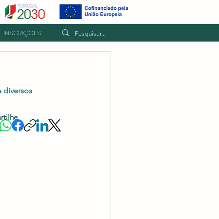
É-INSCRIÇÕES
 diversos 
rtilhe