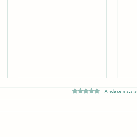
Avaliado com 0 de 5 estrelas.
Ainda sem avali
Vind
SPO.SPOT - EntreNós&Raízes