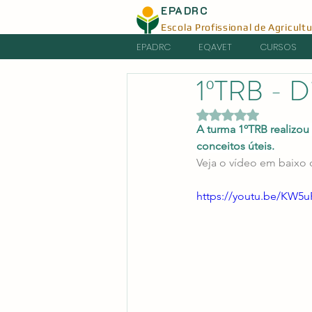
EPADRC
Escola Profissional de Agricult
EPADRC
EQAVET
CURSOS
1ºTRB - D
Avaliado com NaN d
A turma 1ºTRB realizou
conceitos úteis.
Veja o vídeo em baixo o
https://youtu.be/KW5